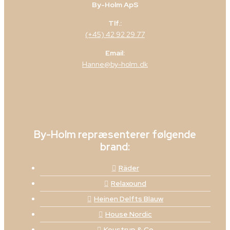
By-Holm ApS
Tlf.:
(+45) 42 92 29 77
Email:
Hanne@by-holm.dk
By-Holm repræsenterer følgende
brand:
Räder
Relaxound
Heinen Delfts Blauw
House Nordic
Koustrup & Co