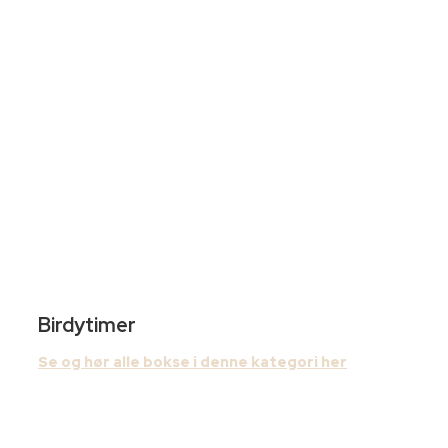
Birdytimer
Se og hør alle bokse i denne kategori her