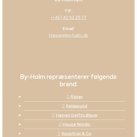
Tlf.:
(+45) 42 92 29 77
Email:
Hanne@by-holm.dk
By-Holm repræsenterer følgende
brand:
Räder
Relaxound
Heinen Delfts Blauw
House Nordic
Koustrup & Co