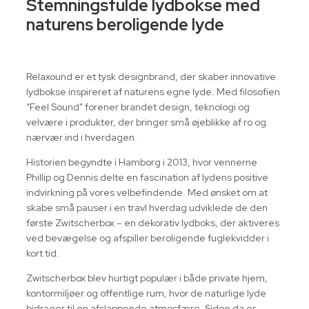
Stemningsfulde lydbokse med
naturens beroligende lyde
Relaxound er et tysk designbrand, der skaber innovative
lydbokse inspireret af naturens egne lyde. Med filosofien
“Feel Sound” forener brandet design, teknologi og
velvære i produkter, der bringer små øjeblikke af ro og
nærvær ind i hverdagen.
Historien begyndte i Hamborg i 2013, hvor vennerne
Phillip og Dennis delte en fascination af lydens positive
indvirkning på vores velbefindende. Med ønsket om at
skabe små pauser i en travl hverdag udviklede de den
første Zwitscherbox – en dekorativ lydboks, der aktiveres
ved bevægelse og afspiller beroligende fuglekvidder i
kort tid.
Zwitscherbox blev hurtigt populær i både private hjem,
kontormiljøer og offentlige rum, hvor de naturlige lyde
bidrager til en afslappende atmosfære. Siden da er