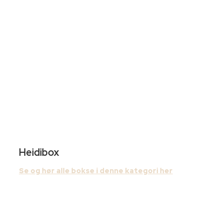
Heidibox
Se og hør alle bokse i denne kategori her