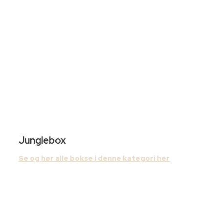
Junglebox
Se og hør alle bokse i denne kategori her