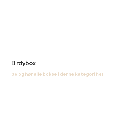
Birdybox
Se og hør alle bokse i denne kategori her