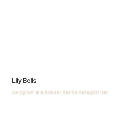
Lily Bells
Se og hør alle bokse i denne kategori her