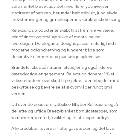
sortimentet blevet udvidet med flere lyduniverser
inspireret af naturen, herunder bølgeskvulp, junglelyde,
skovstemninger og græshoppernes karakteristiske sang.
Relaxounds produkter er skabt til at fremme velvære,
mindfulness og små øjeblikke af mental pause i
hverdagen. De elegante designs passer naturligt ind i
moderne boligindretning og fungerer både som
dekorative elementer og sanselige oplevelser.
Brandets fokus på naturen afspejler sig også i deres
bæredygtige engagement. Relaxound donerer 1 % af
virksomhedens overskud til projekter, der arbejder med
beskyttelse og bevarelse af skovområder rundt om i
verden.
Ud over de populære lydbokse tilbyder Relaxound også
de lette og luftige Breezyblanket bomuldstæpper, som
kombinerer komfort, kvalitet og et afslappet udtryk.
Alle produkter leveres i flotte gaveæsker, og det lave