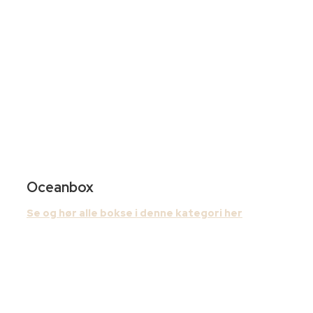
Oceanbox
Se og hør alle bokse i denne kategori her