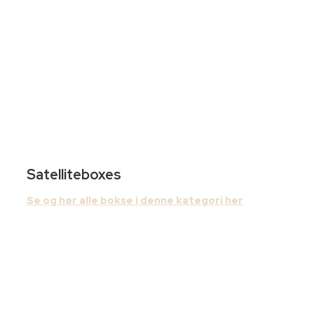
Satelliteboxes
Se og hør alle bokse i denne kategori her