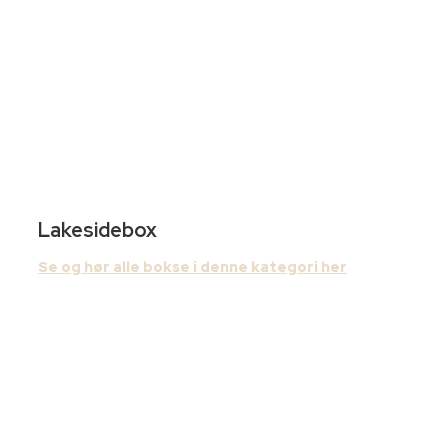
Lakesidebox
Se og hør alle bokse i denne kategori her